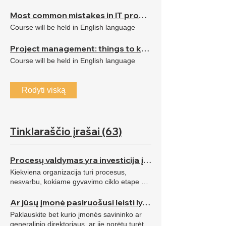
Most common mistakes in IT programmes
Course will be held in English language
Project management: things to know
Course will be held in English language
Rodyti viską
Tinklaraščio įrašai (63)
Procesų valdymas yra investicija į organizacijos sėkmę
Kiekviena organizacija turi procesus,
nesvarbu, kokiame gyvavimo ciklo etape ar
koks organizacijos amžius. Net jei nėra
dokumento, kuriame aprašytas procesas,
Ar jūsų įmonė pasiruošusi leisti lyderiams veikti?
tai nereiškia, kad procesas neegzistuoja.
Paklauskite bet kurio įmonės savininko ar
Labai dažnai, kai organizacija yra auganti,
generalinio direktoriaus, ar jie norėtų turėti