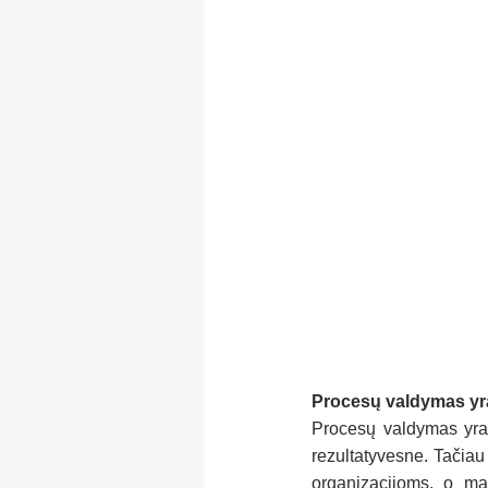
Procesų valdymas yra 
Procesų valdymas yra v
rezultatyvesne. Tačiau
organizacijoms, o maž