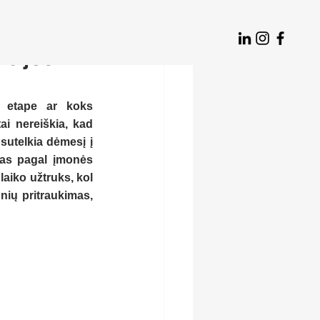
acijos
 etape ar koks 
i nereiškia, kad 
sutelkia dėmesį į 
as pagal įmonės 
aiko užtruks, kol 
ių pritraukimas, 