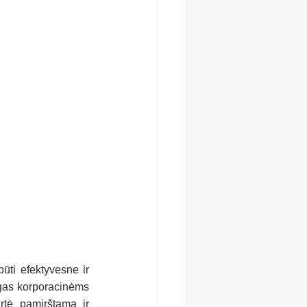
ti efektyvesne ir 
ngas korporacinėms 
tė pamirštama ir 