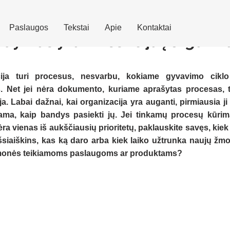
Paslaugos
Tekstai
Apie
Kontaktai
dymas yra investicija į organiz
cija turi procesus, nesvarbu, kokiame gyvavimo ciklo
. Net jei nėra dokumento, kuriame aprašytas procesas, ta
. Labai dažnai, kai organizacija yra auganti, pirmiausia ji 
dama, kaip bandys pasiekti jų. Jei tinkamų procesų kūrim
a vienas iš aukščiausių prioritetų, paklauskite savęs, kiek l
siaiškins, kas ką daro arba kiek laiko užtrunka naujų žmon
 įmonės teikiamoms paslaugoms ar produktams?