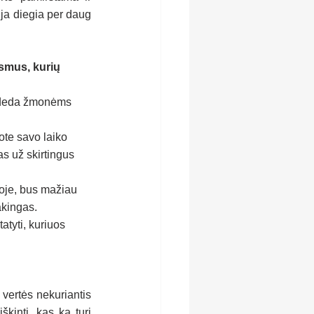
ija diegia per daug 
smus, kurių 
padeda žmonėms 
ote savo laiko 
s už skirtingus 
joje, bus mažiau 
akingas.
atyti, kuriuos 
vertės nekuriantis 
kinti, kas ką turi 