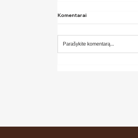
Komentarai
Parašykite komentarą...
Ar jūsų įmonė pasiruošusi
leisti lyderiams veikti?