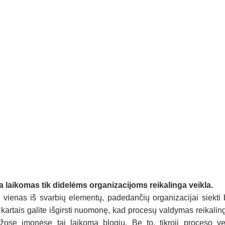
laikomas tik didelėms organizacijoms reikalinga veikla.
ienas iš svarbių elementų, padedančių organizacijai siekti bū
 kartais galite išgirsti nuomonę, kad procesų valdymas reikali
ose įmonėse tai laikoma blogiu. Be to, tikroji proceso ver