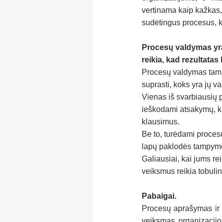
vertinama kaip kažkas, 
sudėtingus procesus, ku
Procesų valdymas yra
reikia, kad rezultatas
Procesų valdymas tamp
suprasti, koks yra jų vai
Vienas iš svarbiausių p
ieškodami atsakymų, ka
klausimus. 
Be to, turėdami proces
lapų paklodės tampymo į
Galiausiai, kai jums rei
veiksmus reikia tobulin
Pabaigai.
Procesų aprašymas ir į
veiksmas organizacijoj