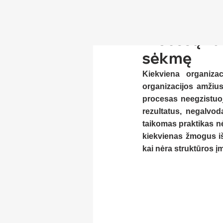
Procesų val
sėkmę
Kiekviena organiza
organizacijos amžius
procesas neegzistuoja
rezultatus, negalvo
taikomas praktikas nėr
kiekvienas žmogus iš
kai nėra struktūros