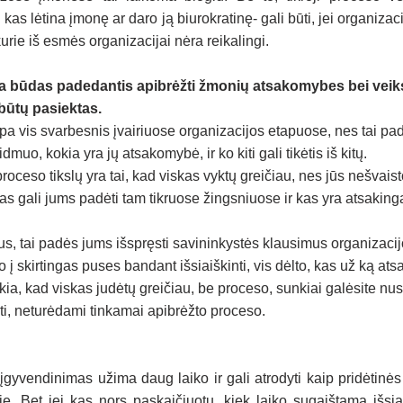
kas lėtina įmonę ar daro ją biurokratinę- gali būti, jei organizac
rie iš esmės organizacijai nėra reikalingi.
 būdas padedantis apibrėžti žmonių atsakomybes bei veik
 būtų pasiektas.
a vis svarbesnis įvairiuose organizacijos etapuose, nes tai 
dmuo, kokia yra jų atsakomybė, ir ko kiti gali tikėtis iš kitų.
roceso tikslų yra tai, kad viskas vyktų greičiau, nes jūs nešvaist
s gali jums padėti tam tikruose žingsniuose ir kas yra atsakinga
us, tai padės jums išspręsti savininkystės klausimus organizaci
 skirtingas puses bandant išsiaiškinti, vis dėlto, kas už ką ats
kia, kad viskas judėtų greičiau, be proceso, sunkiai galėsite nust
ti, neturėdami tinkamai apibrėžto proceso.
gyvendinimas užima daug laiko ir gali atrodyti kaip pridėtinės 
e. Bet jei kas nors paskaičiuotų, kiek laiko sugaištama išsiaiš