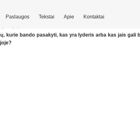
Paslaugos
Tekstai
Apie
Kontaktai
eris?
 kurie bando pasakyti, kas yra lyderis arba kas jais gali b
ijoje?