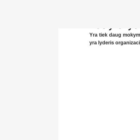
Kas yra lyd
Yra tiek daug mokymų,
yra lyderis organizac