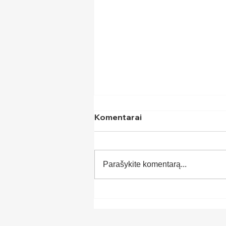
Komentarai
Parašykite komentarą...
Komforto zona – ko tikėtis