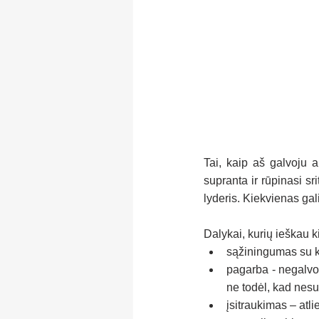
Tai, kaip aš galvoju a
supranta ir rūpinasi sr
lyderis. Kiekvienas gali 
Dalykai, kurių ieškau 
sąžiningumas su k
pagarba - negalvok,
ne todėl, kad nesupr
įsitraukimas – atl