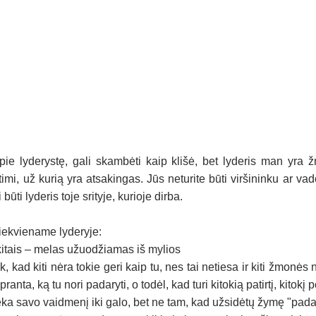
pie lyderystę, gali skambėti kaip klišė, bet lyderis man yra ž
itimi, už kurią yra atsakingas. Jūs neturite būti viršininku ar va
būti lyderis toje srityje, kurioje dirba.
kiekviename lyderyje: 
itais – melas užuodžiamas iš mylios
 kad kiti nėra tokie geri kaip tu, nes tai netiesa ir kiti žmonės 
anta, ką tu nori padaryti, o todėl, kad turi kitokią patirtį, kitokį p
ieka savo vaidmenį iki galo, bet ne tam, kad užsidėtų žymę "pada