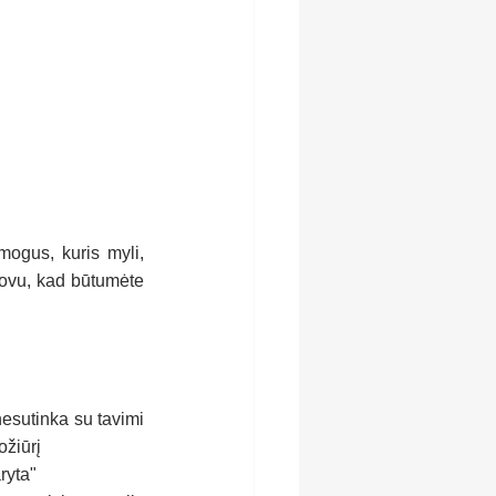
mogus, kuris myli, 
dovu, kad būtumėte 
nesutinka su tavimi 
ožiūrį
ryta"