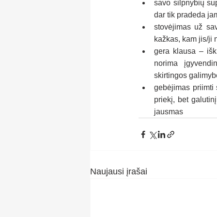
savo silpnybių sup
dar tik pradeda j
stovėjimas už sav
kažkas, kam jis/ji
gera klausa – išk
norima  įgyvendint
skirtingos galimyb
gebėjimas priimti 
priekį, bet galuti
jausmas
Naujausi įrašai