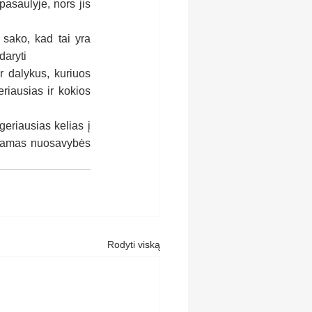
asaulyje, nors jis 
sako, kad tai yra 
daryti
 dalykus, kuriuos 
riausias ir kokios 
eriausias kelias į 
andamas nuosavybės 
Rodyti viską