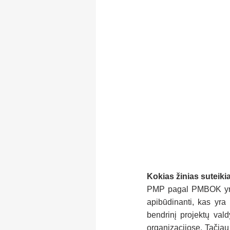
Kokias žinias suteik
PMP pagal PMBOK yra ki
apibūdinanti, kas yra 
bendrinį projektų vald
organizacijose. Tačiau