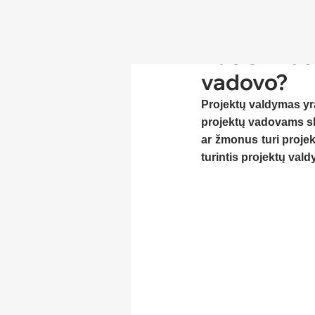
Kuo skirias
vadovo?
Projektų valdymas yra
projektų vadovams skir
ar žmonus turi projek
turintis projektų vald