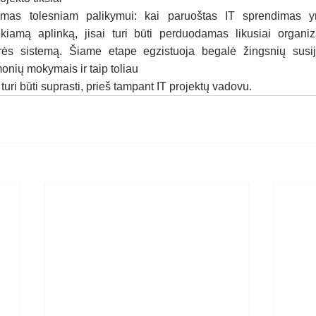
imas tolesniam palikymui: kai paruoštas IT sprendimas yr
kiamą aplinką, jisai turi būti perduodamas likusiai organizac
iūrės sistemą. Šiame etape egzistuoja begalė žingsnių susij
onių mokymais ir taip toliau
turi būti suprasti, prieš tampant IT projektų vadovu.