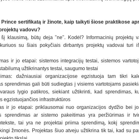
r Prince sertifikatą ir žinote, kaip taikyti šiose praktikose ap
 projektų vadovu?
į klausimą, būtų deja "ne". Kodėl? Informacinių projektų va
kuriuos su šiais pokyčiais dirbantys projektų vadovai turi iš
as ir jo etapai: sistemos integracijų testai, sistemos vartotoj
tabilumą užtikrinantys testai, saugumo testai
imas: dažniausiai organizacijose egzistuoja tam tikri kalen
s sprendimas gali būti sudiegtas į visiems vartotojams pasiekia
įvaraus lygio patikros, siekiant užtikrinti, kad sprendimas, k
us egzistuojančios infrastruktūros
s ir jo etapai: priklausomai nuo organizacijos dydžio bei j
s sprendimas ar sistemo pakeitimas yra peržiūrimas ir tvir
ontekste, tai yra ne projektai priima sprendimą, kokį sprendim
akingi žmonės. Projektas šiuo atveju užtikrina tik tai, kad su pa
ojekto tikslai