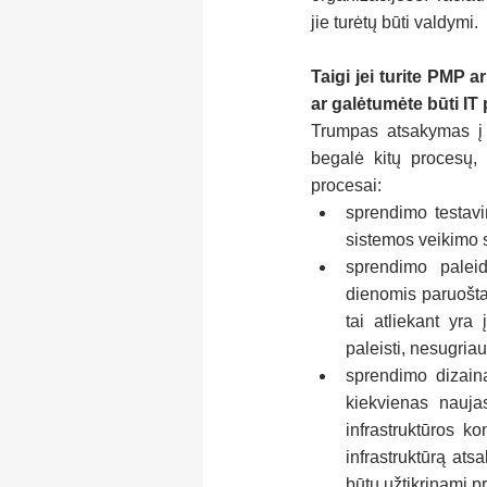
jie turėtų būti valdymi.
Taigi jei turite PMP a
ar galėtumėte būti IT
Trumpas atsakymas į š
begalė kitų procesų, 
procesai:
sprendimo testavim
sistemos veikimo s
sprendimo paleid
dienomis paruošta
tai atliekant yra 
paleisti, nesugria
sprendimo dizaina
kiekvienas nauja
infrastruktūros k
infrastruktūrą ats
būtų užtikrinami pr