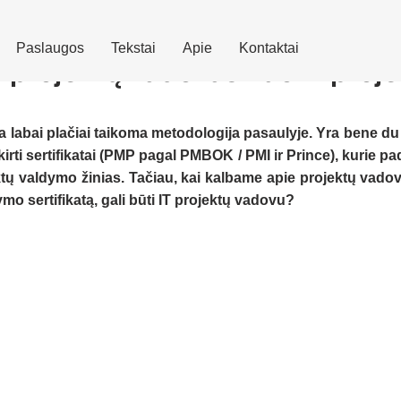
Paslaugos
Tekstai
Apie
Kontaktai
i projektų vadovas nuo IT proj
 labai plačiai taikoma metodologija pasaulyje. Yra bene du 
ti sertifikatai (PMP pagal PMBOK / PMI ir Prince), kurie pade
tų valdymo žinias. Tačiau, kai kalbame apie projektų vadov
ymo sertifikatą, gali būti IT projektų vadovu?