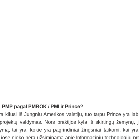
ia PMP pagal PMBOK / PMI ir Prince?
lusi iš Jungnių Amerikos valstijų, tuo tarpu Prince yra labiau
projektų valdymas. Nors praktijos kyla iš skirtingų žemynų, j
ymą, tai yra, kokie yra pagrindiniai žingsniai taikomi, kai yra
 jose nieko nėra užsiminama apie Informacinių technologijų proj