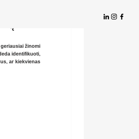
ektų
geriausiai žinomi 
da identifikuoti, 
us, ar kiekvienas 