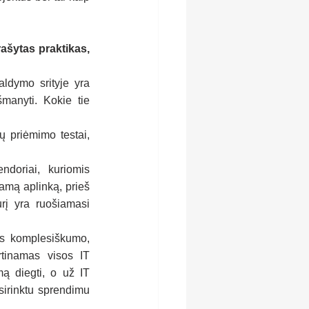
rašytas praktikas, 
ldymo srityje yra 
manyti. Kokie tie 
ų priėmimo testai, 
doriai, kuriomis 
mą aplinką, prieš 
urį yra ruošiamasi 
os komplesiškumo, 
tinamas visos IT 
ą diegti, o už IT 
sirinktu sprendimu 