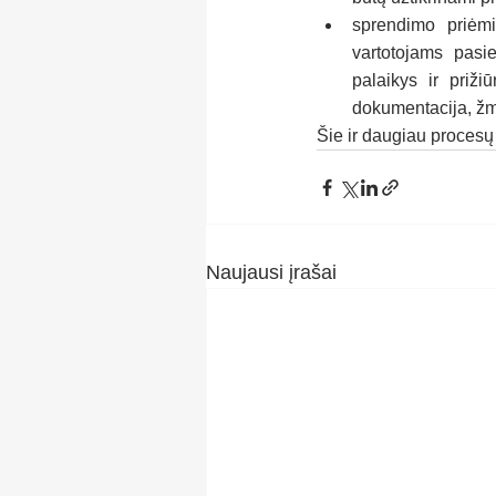
sprendimo priėm
vartotojams pasie
palaikys ir priž
dokumentacija, žm
Šie ir daugiau procesų 
Naujausi įrašai