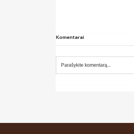
Komentarai
Parašykite komentarą...
Kas daro Projektų vadovą
vadovu?