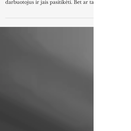
jie sako, kad turime įgalinti savo
darbuotojus ir jais pasitikėti. Bet ar tai
tikrai nuoširdu...