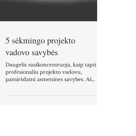
5 sėkmingo projekto
vadovo savybės
Daugelis susikoncentruoja, kaip tapti
profesionaliu projekto vadovu,
pamiršdami asmenines savybes. Aš
tikiu, kad projektų valdymas yra...