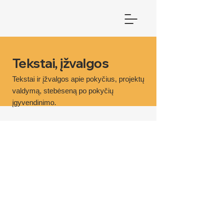
Tekstai, įžvalgos
Tekstai ir įžvalgos apie pokyčius, projektų
valdymą, stebėseną po pokyčių
įgyvendinimo.