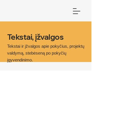
Tekstai, įžvalgos
Tekstai ir įžvalgos apie pokyčius, projektų
valdymą, stebėseną po pokyčių
įgyvendinimo.