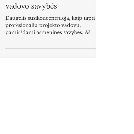
5 sėkmingo projekto
vadovo savybės
Daugelis susikoncentruoja, kaip tapti
profesionaliu projekto vadovu,
pamiršdami asmenines savybes. Aš
tikiu, kad projektų valdymas yra...