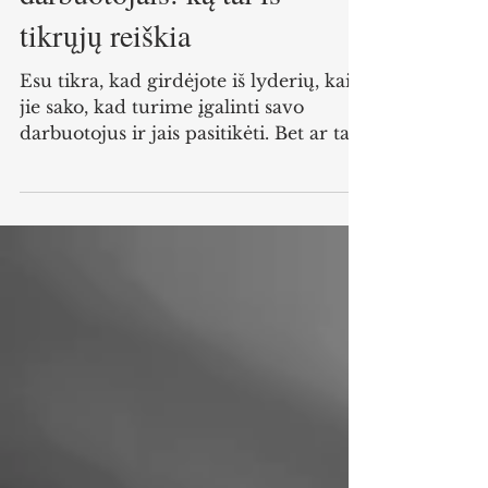
darbuotojais: ką tai iš
tikrųjų reiškia
Esu tikra, kad girdėjote iš lyderių, kaip
jie sako, kad turime įgalinti savo
darbuotojus ir jais pasitikėti. Bet ar tai
tikrai nuoširdu...