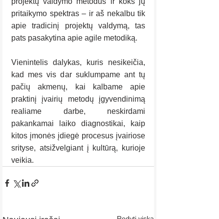
projektų valdymo metodus ir koks jų 
pritaikymo spektras – ir aš nekalbu tik 
apie tradicinį projektų valdymą, tas 
pats pasakytina apie agile metodiką.
Vienintelis dalykas, kuris nesikeičia, 
kad mes vis dar suklumpame ant tų 
pačių akmenų, kai kalbame apie 
praktinį įvairių metodų įgyvendinimą 
realiame darbe, neskirdami 
pakankamai laiko diagnostikai, kaip 
kitos įmonės įdiegė procesus įvairiose 
srityse, atsižvelgiant į kultūrą, kurioje 
veikia.
Rodyti viską