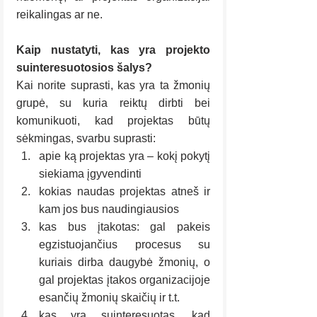
reikalingas ar ne.
Kaip nustatyti, kas yra projekto 
suinteresuotosios šalys?
Kai norite suprasti, kas yra ta žmonių 
grupė, su kuria reiktų dirbti bei 
komunikuoti, kad projektas būtų 
sėkmingas, svarbu suprasti:
apie ką projektas yra – kokį pokytį 
siekiama įgyvendinti
kokias naudas projektas atneš ir 
kam jos bus naudingiausios
kas bus įtakotas: gal pakeis 
egzistuojančius procesus su 
kuriais dirba daugybė žmonių, o 
gal projektas įtakos organizacijoje 
esančių žmonių skaičių ir t.t.
kas yra suinteresuotas, kad 