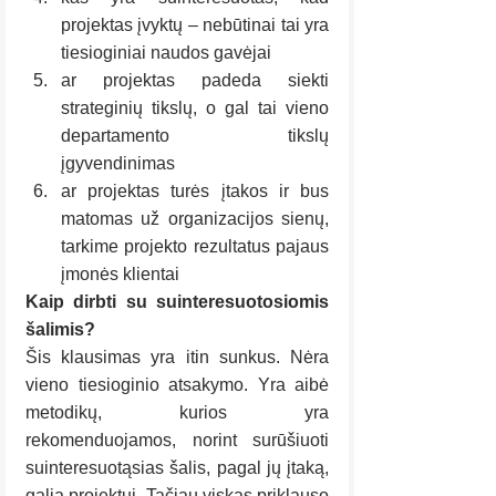
projektas įvyktų – nebūtinai tai yra 
tiesioginiai naudos gavėjai
ar projektas padeda siekti 
strateginių tikslų, o gal tai vieno 
departamento tikslų 
įgyvendinimas
ar projektas turės įtakos ir bus 
matomas už organizacijos sienų, 
tarkime projekto rezultatus pajaus 
įmonės klientai
Kaip dirbti su suinteresuotosiomis 
šalimis?
Šis klausimas yra itin sunkus. Nėra 
vieno tiesioginio atsakymo. Yra aibė 
metodikų, kurios yra 
rekomenduojamos, norint surūšiuoti 
suinteresuotąsias šalis, pagal jų įtaką, 
galią projektui. Tačiau viskas priklauso 