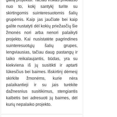
nuo to, kokį santykį turite su 
skirtingomis suinteresuotomis šalių 
grupėmis. Kaip jas jaučiate bei kaip 
galite nustatyti dėl kokių priežasčių šie 
žmonės nori arba nenori palaikyti 
projekto. Kai nusistatėte pagrindines 
suinteresuotųjų šalių grupes, 
lengviausias, tačiau daug pastangų ir 
laiko reikalaujantis, būdas, yra su 
kiekviena iš jų susitikti ir aptarti 
lūkesčius bei baimes. Išskirtinį dėmesį 
skirkite žmonėms, kurie nėra 
palaikantieji ir su jais turėkite 
dažnesnius susitikimus, stengiantis 
kalbėtis bei adresuoti jų baimes, dėl 
kurių nepalaiko projekto.