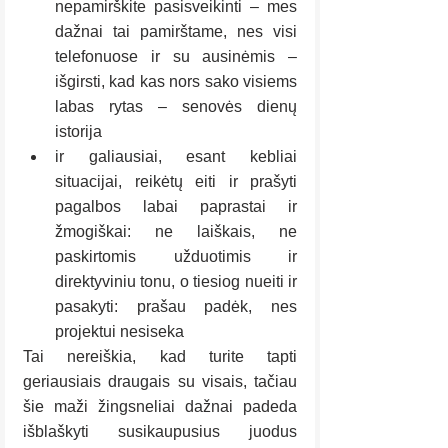
nepamirškite pasisveikinti – mes 
dažnai tai pamirštame, nes visi 
telefonuose ir su ausinėmis – 
išgirsti, kad kas nors sako visiems 
labas rytas – senovės dienų 
istorija
ir galiausiai, esant kebliai 
situacijai, reikėtų eiti ir prašyti 
pagalbos labai paprastai ir 
žmogiškai: ne laiškais, ne 
paskirtomis užduotimis ir 
direktyviniu tonu, o tiesiog nueiti ir 
pasakyti: prašau padėk, nes 
projektui nesiseka
Tai nereiškia, kad turite tapti 
geriausiais draugais su visais, tačiau 
šie maži žingsneliai dažnai padeda 
išblaškyti susikaupusius juodus 