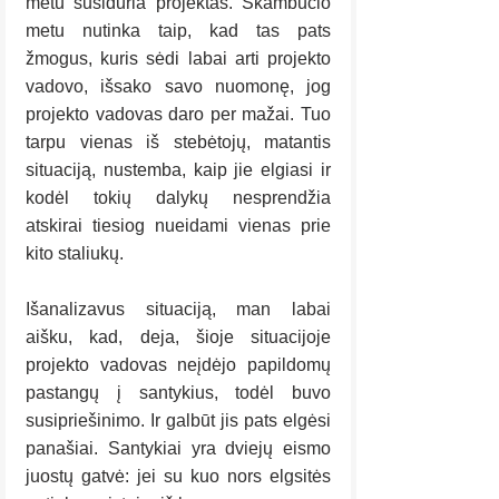
metu susiduria projektas. Skambučio 
metu nutinka taip, kad tas pats 
žmogus, kuris sėdi labai arti projekto 
vadovo, išsako savo nuomonę, jog 
projekto vadovas daro per mažai. Tuo 
tarpu vienas iš stebėtojų, matantis 
situaciją, nustemba, kaip jie elgiasi ir 
kodėl tokių dalykų nesprendžia 
atskirai tiesiog nueidami vienas prie 
kito staliukų.
Išanalizavus situaciją, man labai 
aišku, kad, deja, šioje situacijoje 
projekto vadovas neįdėjo papildomų 
pastangų į santykius, todėl buvo 
susipriešinimo. Ir galbūt jis pats elgėsi 
panašiai. Santykiai yra dviejų eismo 
juostų gatvė: jei su kuo nors elgsitės 