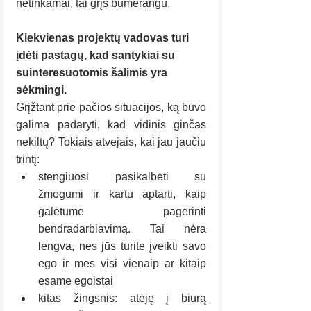
netinkamai, tai grįš bumerangu.
Kiekvienas projektų vadovas turi 
įdėti pastagų, kad santykiai su 
suinteresuotomis šalimis yra 
sėkmingi.
Grįžtant prie pačios situacijos, ką buvo 
galima padaryti, kad vidinis ginčas 
nekiltų? Tokiais atvejais, kai jau jaučiu 
trintį:
stengiuosi pasikalbėti su 
žmogumi ir kartu aptarti, kaip 
galėtume pagerinti 
bendradarbiavimą. Tai nėra 
lengva, nes jūs turite įveikti savo 
ego ir mes visi vienaip ar kitaip 
esame egoistai
kitas žingsnis: atėję į biurą 