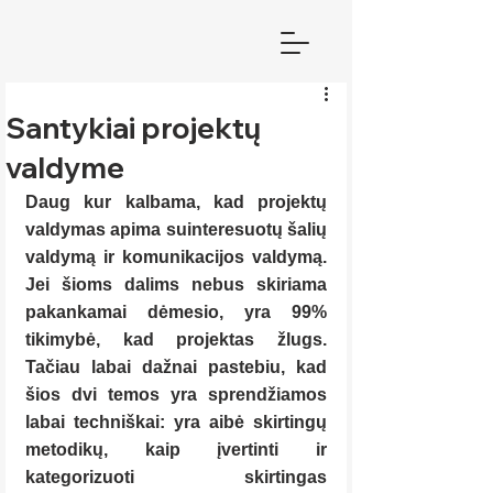
Santykiai projektų
valdyme
Daug kur kalbama, kad projektų 
valdymas apima suinteresuotų šalių 
valdymą ir komunikacijos valdymą. 
Jei šioms dalims nebus skiriama 
pakankamai dėmesio, yra 99% 
tikimybė, kad projektas žlugs. 
Tačiau labai dažnai pastebiu, kad 
šios dvi temos yra sprendžiamos 
labai techniškai: yra aibė skirtingų 
metodikų, kaip įvertinti ir 
kategorizuoti skirtingas 