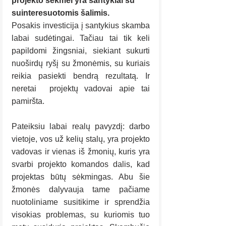
projekto sėkmei yra santykiai su 
suinteresuotomis šalimis.
Posakis investicija į santykius skamba 
labai sudėtingai. Tačiau tai tik keli 
papildomi žingsniai, siekiant sukurti 
nuoširdų ryšį su žmonėmis, su kuriais 
reikia pasiekti bendrą rezultatą. Ir 
neretai  projektų vadovai apie tai 
pamiršta.
Pateiksiu labai realų pavyzdį: darbo 
vietoje, vos už kelių stalų, yra projekto 
vadovas ir vienas iš žmonių, kuris yra 
svarbi projekto komandos dalis, kad 
projektas būtų sėkmingas. Abu šie 
žmonės dalyvauja tame pačiame 
nuotoliniame susitikime ir sprendžia 
visokias problemas, su kuriomis tuo 