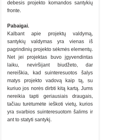
debesis projekto komandos santykių 
fronte.
Pabaigai.
Kalbant apie projektų valdymą, 
santykių valdymas yra vienas iš 
pagrindinių projekto sėkmės elementų. 
Net jei projektas buvo įgyvendintas 
laiku, neviršijant biudžeto, dar 
nereiškia, kad suinteresuotos šalys 
matys projekto vadovą kaip tą, su 
kuriuo jos norės dirbti kitą kartą. Jums 
nereikia tapti geriausiais draugais, 
tačiau turėtumėte ieškoti vietų, kurios 
yra svarbios suinteresuotom šalims ir 
ant to statyti santykį.