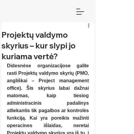
Projektų valdymo
skyrius – kur slypi jo
kuriama vertė?
Didesnėse organizacijose galite 
rasti Projektų valdymo skyrių (PMO, 
angliškai – Project management 
office). Šis skyrius labai dažnai 
matomas, kaip tiesiog 
administracinis padalinys 
atliekantis tik pagalbos ar kontrolės 
funkciją. Kai yra poreikis mažinti 
operacines išlaidas, neretai 
Projektų valdymo skyrius yra iš tų, į 