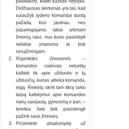
pasidalinti, kodėl kažkas neįvyko. 
Didžiausias skirtumas yra tas, kad 
sulaužyti lyderio komandai duotą 
pažadą bus jautriau, nes 
įsipareigojama labai artimam 
žmonių ratui, nuo kurio pasislėpti 
nelabai įmanoma ar būti 
nesąžiningam.
Rūpinkitės žmonėmis
 – 
komandos vadovas neturėtų 
kalbėti tik apie užduotis ir tų 
užduočių, kurias atlieka komanda, 
eigą. Reikėtų skirti tam tikrą laiko 
tarpą kalbėjimui apie komandos 
narių savijautą, gyvenimą ir pan. – 
tereikia šiek tiek pasistengti 
pažinti savo žmones.
Prisiimkite atsakomybę už 