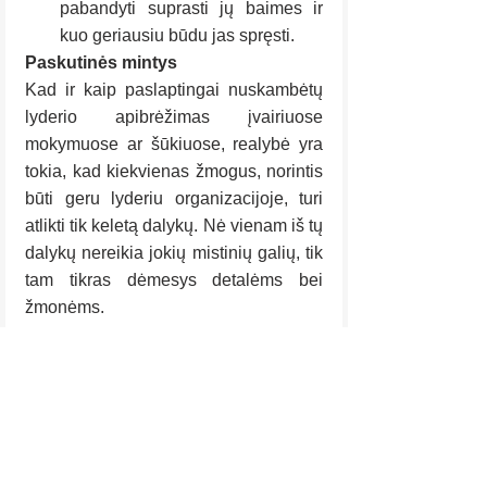
pabandyti suprasti jų baimes ir 
kuo geriausiu būdu jas spręsti.
Paskutinės mintys
Kad ir kaip paslaptingai nuskambėtų 
lyderio apibrėžimas įvairiuose 
mokymuose ar šūkiuose, realybė yra 
tokia, kad kiekvienas žmogus, norintis 
būti geru lyderiu organizacijoje, turi 
atlikti tik keletą dalykų. Nė vienam iš tų 
dalykų nereikia jokių mistinių galių, tik 
tam tikras dėmesys detalėms bei 
žmonėms.
Rodyti viską
Naujausi įrašai