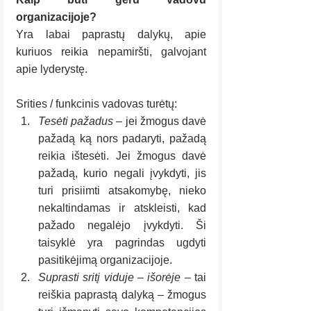
organizacijoje?
Yra labai paprastų dalykų, apie 
kuriuos reikia nepamiršti, galvojant 
apie lyderystę.
Srities / funkcinis vadovas turėtų:
Tesėti pažadus
 – jei žmogus davė 
pažadą ką nors padaryti, pažadą 
reikia ištesėti. Jei žmogus davė 
pažadą, kurio negali įvykdyti, jis 
turi prisiimti atsakomybę, nieko 
nekaltindamas ir atskleisti, kad 
pažado negalėjo įvykdyti. Ši 
taisyklė yra pagrindas ugdyti 
pasitikėjimą organizacijoje.
Suprasti sritį viduje – išorėje
 – tai 
reiškia paprastą dalyką – žmogus 