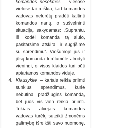
komandos nesėkmes
 – viešose 
vietose tai reiškia, kad komandos 
vadovas neturėtų pradėti kaltinti 
komandos narių, o sušvelninti 
situaciją, sakydamas: „Suprantu, 
iš kodėl komanda tą siūlo, 
pasitarsime atskirai ir sugrįšime 
su sprendimu“. Viešumoje jūs ir 
jūsų komanda turėtumėte atrodyti 
vieningi, o visos klaidos turi būti 
aptariamos komandos viduje.
Klausykite 
 – kartais reikia priimti 
sunkius sprendimus, kurie 
nebūtinai pradžiugins komandą, 
bet juos vis vien reikia priimti. 
Tokiais atvejais komandos 
vadovas turėtų suteikti žmonėms 
galimybę išreikšti savo nuomonę, 