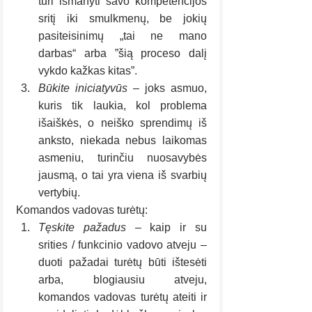
turi išmanyti savo kompetencijos 
sritį iki smulkmenų, be jokių 
pasiteisinimų „tai ne mano 
darbas“ arba ”šią proceso dalį 
vykdo kažkas kitas”.
Būkite iniciatyvūs
 – joks asmuo, 
kuris tik laukia, kol problema 
išaiškės, o neiško sprendimų iš 
anksto, niekada nebus laikomas 
asmeniu, turinčiu nuosavybės 
jausmą, o tai yra viena iš svarbių 
vertybių.
Komandos vadovas turėtų:
Tęskite pažadus
 – kaip ir su 
srities / funkcinio vadovo atveju – 
duoti pažadai turėtų būti ištesėti 
arba, blogiausiu atveju, 
komandos vadovas turėtų ateiti ir 