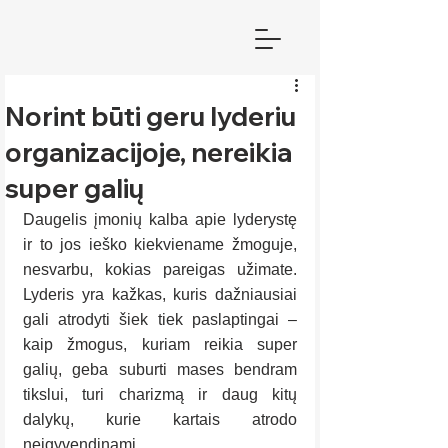
Norint būti geru lyderiu
organizacijoje, nereikia
super galių
Daugelis įmonių kalba apie lyderystę 
ir to jos ieško kiekviename žmoguje, 
nesvarbu, kokias pareigas užimate. 
Lyderis yra kažkas, kuris dažniausiai 
gali atrodyti šiek tiek paslaptingai – 
kaip žmogus, kuriam reikia super 
galių, geba suburti mases bendram 
tikslui, turi charizmą ir daug kitų 
dalykų, kurie kartais atrodo 
neįgyvendinami.