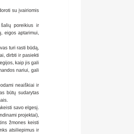
oti su įvairiomis 
alių poreikius ir 
 eigos aptarimui, 
as turi rasti būdą, 
 dirbti ir pasiekti 
jos, kaip jis gali 
andos nariui, gali 
dami neaiškiai ir 
s būtų sudarytas 
ais.
eisti savo elgesį. 
ndinami projektai), 
ins žmones keisti 
ks atsiliepimus ir 