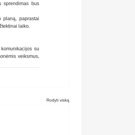
s sprendimas bus 
o planą, paprastai 
tektinai laiko.
 komunikacijos su 
monėmis veiksmus, 
Rodyti viską