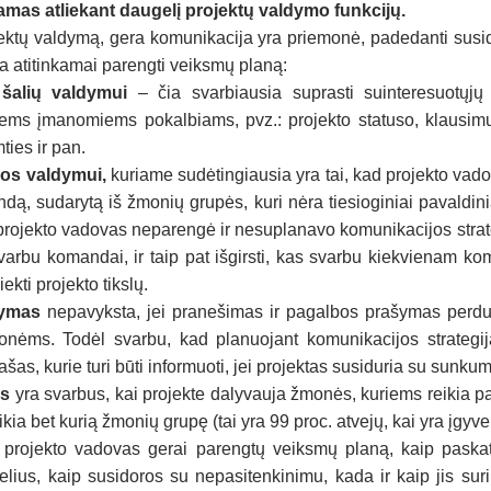
as atliekant daugelį projektų valdymo funkcijų.
ktų valdymą, gera komunikacija yra priemonė, padedanti susidor
kia atitinkamai parengti veiksmų planą:
 šalių valdymui
 – čia svarbiausia suprasti suinteresuotųjų š
siems įmanomiems pokalbiams, pvz.: projekto statuso, klausimų,
ies ir pan. 
os valdymui,
 kuriame sudėtingiausia yra tai, kad projekto vadov
ą, sudarytą iš žmonių grupės, kuri nėra tiesioginiai pavaldiniai,
 projekto vadovas neparengė ir nesuplanavo komunikacijos strategi
 svarbu komandai, ir taip pat išgirsti, kas svarbu kiekvienam kom
ekti projekto tikslų.
dymas
 nepavyksta, jei pranešimas ir pagalbos prašymas perduo
nėms. Todėl svarbu, kad planuojant komunikacijos strategija
šas, kurie turi būti informuoti, jei projektas susiduria su sunkum
as
 yra svarbus, kai projekte dalyvauja žmonės, kuriems reikia pak
kia bet kurią žmonių grupę (tai yra 99 proc. atvejų, kai yra įgyve
 projekto vadovas gerai parengtų veiksmų planą, kaip paskat
ius, kaip susidoros su nepasitenkinimu, kada ir kaip jis surin