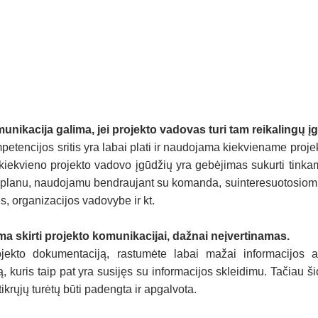
nikacija galima, jei projekto vadovas turi tam reikalingų į
etencijos sritis yra labai plati ir naudojama kiekviename proje
kiekvieno projekto vadovo įgūdžių yra gebėjimas sukurti tinka
 planu, naudojamu bendraujant su komanda, suinteresuotosiomis 
s, organizacijos vadovybe ir kt. 
ma skirti projekto komunikacijai, dažnai neįvertinamas.
ojekto dokumentaciją, rastumėte labai mažai informacijos a
kuris taip pat yra susijęs su informacijos skleidimu. Tačiau šio
tikrųjų turėtų būti padengta ir apgalvota.