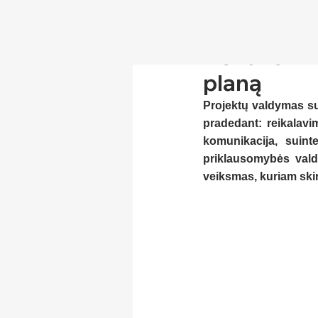
Nenuvertin
planą
Projektų valdymas sus
pradedant: reikalav
komunikacija, suint
priklausomybės valdy
veiksmas, kuriam skir