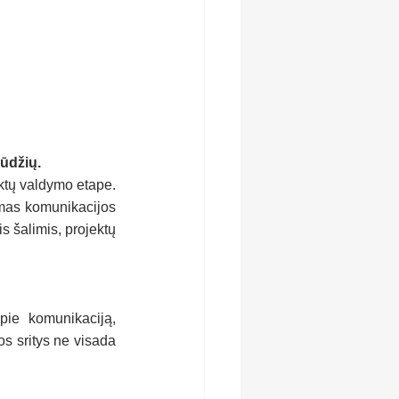
gūdžių.
ktų valdymo etape. 
mas komunikacijos 
šalimis, projektų 
pie komunikaciją, 
s sritys ne visada 