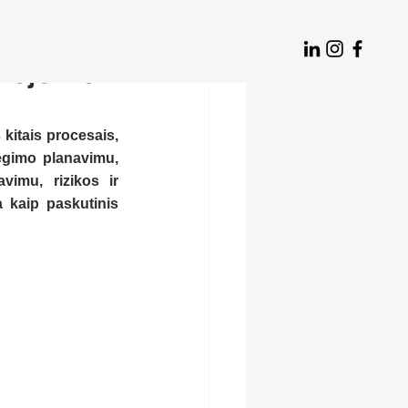
rojekto
kitais procesais, 
gimo planavimu, 
imu, rizikos ir 
 kaip paskutinis 