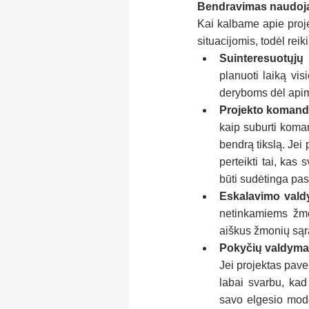
Bendravimas naudojam
Kai kalbame apie proje
situacijomis, todėl rei
Suinteresuotųjų
planuoti laiką vi
deryboms dėl apimt
Projekto komand
kaip suburti komand
bendrą tikslą. Jei
perteikti tai, kas
būti sudėtinga pasi
Eskalavimo val
netinkamiems žmo
aiškus žmonių sąra
Pokyčių valdym
Jei projektas pavei
labai svarbu, kad
savo elgesio model