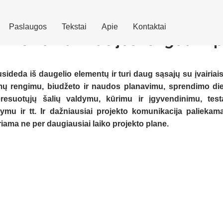
Paslaugos
Tekstai
Apie
Kontaktai
kite komunikacijos rengdami p
ideda iš daugelio elementų ir turi daug sąsajų su įvairiais 
imų rengimu, biudžeto ir naudos planavimu, sprendimo die
eresuotųjų šalių valdymu, kūrimu ir įgyvendinimu, testav
mu ir tt. Ir dažniausiai projekto komunikacija paliekama
iama ne per daugiausiai laiko projekto plane. 