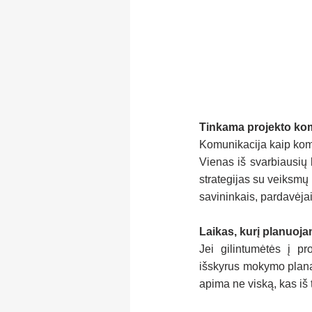
Tinkama projekto komu
Komunikacija kaip komp
Vienas iš svarbiausių 
strategijas su veiksmų
savininkais, pardavėjai
Laikas, kurį planuoja
Jei gilintumėtės į pr
išskyrus mokymo planą, 
apima ne viską, kas iš 