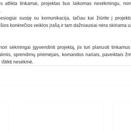
us atlikta tinkamai, projektas bus laikomas nesėkmingu, nor
.
iesiogiai susiję su komunikacija, tačiau kai žiūrite į projekt
ios konkrečios veiklos įrašą ir tam dažniausiai nėra skiriama už
ori sėkmingai įgyvendinti projektą, jis turi planuoti tinkamus
alimis, sprendimų priėmėjais, komandos nariais, paveiktais ž
i ištikti nesėkmė.