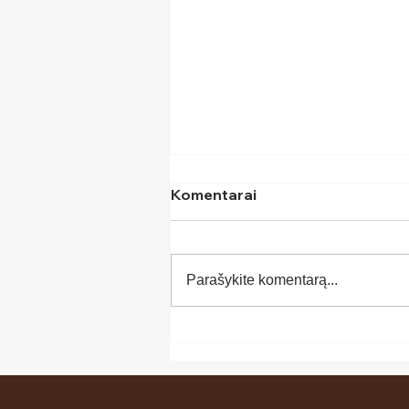
Komentarai
Parašykite komentarą...
Kas daro Projektų vadovą
vadovu?