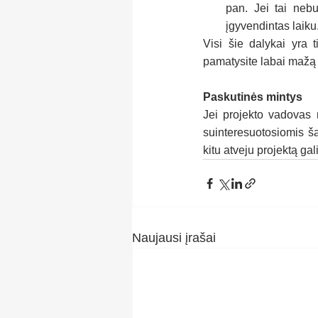
pan. Jei tai neb
įgyvendintas laiku
Visi šie dalykai yra t
pamatysite labai mažą š
Paskutinės mintys
Jei projekto vadovas n
suinteresuotosiomis š
kitu atveju projektą gal
Naujausi įrašai