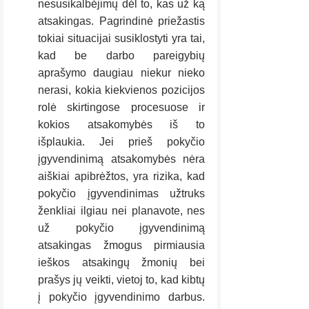
nesusikalbėjimų dėl to, kas už ką 
atsakingas. Pagrindinė priežastis 
tokiai situacijai susiklostyti yra tai, 
kad be darbo pareigybių 
aprašymo daugiau niekur nieko 
nerasi, kokia kiekvienos pozicijos 
rolė skirtingose procesuose ir 
kokios atsakomybės iš to 
išplaukia. Jei prieš pokyčio 
įgyvendinimą atsakomybės nėra 
aiškiai apibrėžtos, yra rizika, kad 
pokyčio įgyvendinimas užtruks 
ženkliai ilgiau nei planavote, nes 
už pokyčio įgyvendinimą 
atsakingas žmogus pirmiausia 
ieškos atsakingų žmonių bei 
prašys jų veikti, vietoj to, kad kibtų 
į pokyčio įgyvendinimo darbus. 