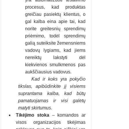
procesus, kad produktas 
greičiau pasiektų klientus, o 
gal kalba eina apie tai, kad 
norite greitesnių sprendimų 
priėmimo, todėl sprendimų 
galią suteiksite žemensniems 
vadovų lygiams, kad jiems 
nereiktų lakstyti dėl 
kiekvienos smulkmenos pas 
aukščiausius vadovus.
Kad ir koks yra pokyčio 
tikslas, apibūdinkite jį visiems 
suprantama kalba, kad būtų 
pamatuojamas ir visi galėtų 
matyti skirtumus. 
Tikėjimo stoka
 – komandos ar 
visos organizacijos tikėjimas 