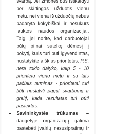
svarbą. Jei žmonės bus išskaidyti 
per skirtingas užduotis vienu 
metu, nei viena iš užduočių nebus 
padaryta kokybiškai ir nesukurs 
lauktos naudos organizacijai. 
Taigi jei norite, kad darbuotojai 
būtų pilnai sutelkę dėmesį į 
pokytį, kuris turi būti įgyvendintas, 
nustatykite aiškius prioritetus. 
P.S. 
nėra tokio dalyko, kaip 5 - 10 
prioritetų vienu metu ir su tais 
pačiais terminas - prioritetai turi 
būti nustatyti pagal svarbumą ir 
greitį, kada rezultatas turi būti 
pasiektas.
Savininkystės trūkumas –  
daugelyje organizacijų galima 
pastebėti įvairių nesusipratimų ir 