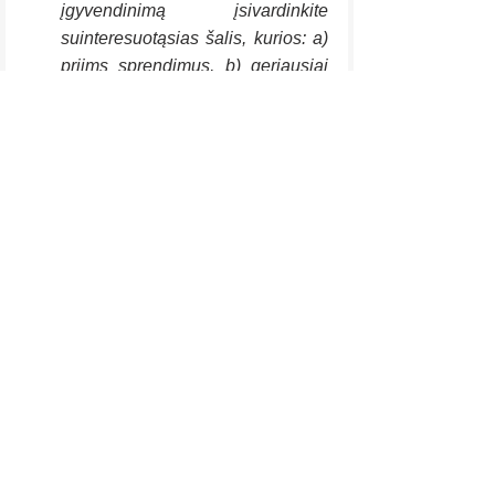
įgyvendinimą įsivardinkite 
suinteresuotąsias šalis, kurios: a) 
priims sprendimus, b) geriausiai 
gali parduoti pokytį organizacijai, 
c) vykdys užduotis.
Pabaigai
Tam, kad pokyčio įgyvendinimas 
pavyktų, vien detalaus plano neužteks, 
labai svarbu, kad visi supranta apie ką 
pokytis yra, kokio konkretaus rezultato 
tikitės, visi žino savo atsakomybes bei 
užduotis ir pats pokytis turi tinkamą 
prioritetą, kad būtų skiriamas 
reikalingas dėmesys.