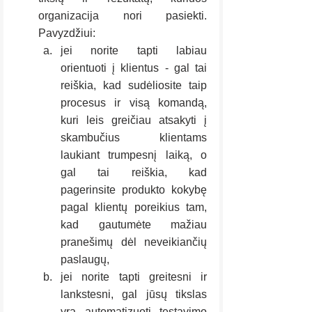
organizacija nori pasiekti. 
Pavyzdžiui: 
jei norite tapti labiau 
orientuoti į klientus - gal tai 
reiškia, kad sudėliosite taip 
procesus ir visą komandą, 
kuri leis greičiau atsakyti į 
skambučius klientams 
laukiant trumpesnį laiką, o 
gal tai reiškia, kad 
pagerinsite produkto kokybę 
pagal klientų poreikius tam, 
kad gautumėte mažiau 
pranešimų dėl neveikiančių 
paslaugų,
jei norite tapti greitesni ir 
lankstesni, gal jūsų tikslas 
yra automatizuoti testavimo 