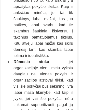
priklauso nuo to, kaip aiškiai yra 
aprašytas pokyčio tikslas. Kaip ir 
anksčiau minėta, jei tai tik 
šaukinys, labai mažai, kas juo 
patikės, labai svarbu, kad tie 
skambūs šaukiniai išsiverstų į 
taktinius pamatuojamus tikslus. 
Kitu atveju labai mažai kas skirs 
dėmesį tam, kas skamba labai 
tolima ir idealistiška. 
Dėmesio stoka 
– jei 
organizacijoje vienu metu vyksta 
daugiau nei vienas pokytis ir 
organizacijos atstovai tikisi, kad 
visi šie pokyčiai bus sėkmingi, yra 
labai maža tikimybė, kad taip ir 
įvyks, jei visi šie pokyčiai nėra 
tinkamai suprioritizuoti pagal jų 