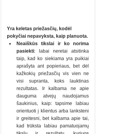
Yra keletas priežasčių, kodėl 
pokyčiai nepavyksta, kaip planuota.
Neaiškūs tikslai ir ko norima 
pasiekti
: labai neretai atsitinka 
taip, kad ko siekiama yra puikiai 
aprašyta ant popieriaus, bet dėl 
kažkokių priežasčių vis vien ne 
visi supranta, koks lauktinas 
rezultatas. Ir kalbama ne apie 
dauguma atvejų naudojamus 
šaukinius, kaip: tapsime labiau 
orientuoti į klientus arba lanksteni 
ir greitesni, bet kalbama apie tai, 
kad trūksta labiau pamatuojamų 
tikslų ir rezultatų, kuriuos 