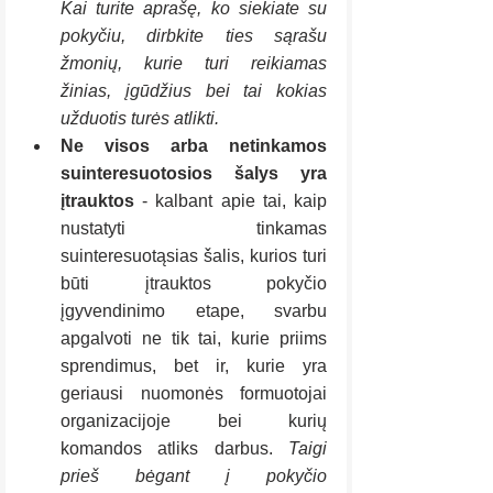
Kai turite aprašę, ko siekiate su 
pokyčiu, dirbkite ties sąrašu 
žmonių, kurie turi reikiamas 
žinias, įgūdžius bei tai kokias 
užduotis turės atlikti. 
Ne visos arba netinkamos 
suinteresuotosios šalys yra 
įtrauktos
 - kalbant apie tai, kaip 
nustatyti tinkamas 
suinteresuotąsias šalis, kurios turi 
būti įtrauktos pokyčio 
įgyvendinimo etape, svarbu 
apgalvoti ne tik tai, kurie priims 
sprendimus, bet ir, kurie yra 
geriausi nuomonės formuotojai 
organizacijoje bei kurių 
komandos atliks darbus. 
Taigi 
prieš bėgant į pokyčio 