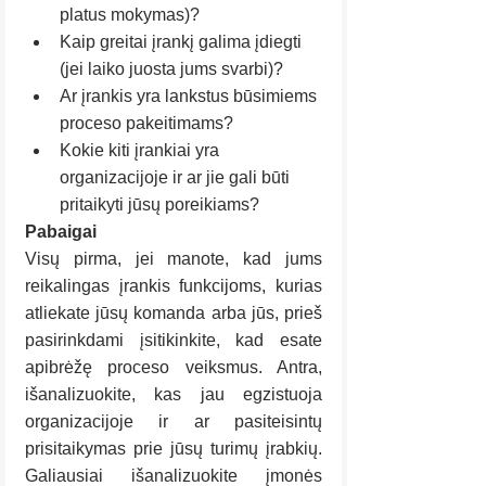
platus mokymas)?
Kaip greitai įrankį galima įdiegti 
(jei laiko juosta jums svarbi)?
Ar įrankis yra lankstus būsimiems 
proceso pakeitimams?
Kokie kiti įrankiai yra 
organizacijoje ir ar jie gali būti 
pritaikyti jūsų poreikiams? 
Pabaigai
Visų pirma, jei manote, kad jums 
reikalingas įrankis funkcijoms, kurias 
atliekate jūsų komanda arba jūs, prieš 
pasirinkdami įsitikinkite, kad esate 
apibrėžę proceso veiksmus. Antra, 
išanalizuokite, kas jau egzistuoja 
organizacijoje ir ar pasiteisintų 
prisitaikymas prie jūsų turimų įrabkių. 
Galiausiai išanalizuokite įmonės 