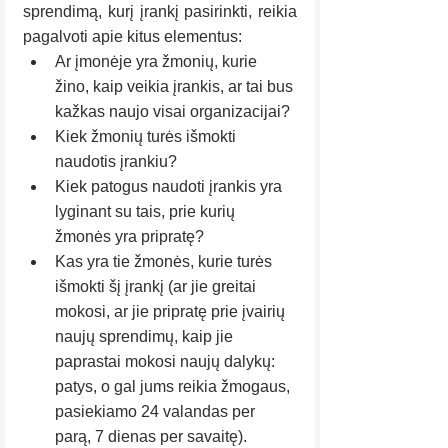
sprendimą, kurį įrankį pasirinkti, reikia 
pagalvoti apie kitus elementus:
Ar įmonėje yra žmonių, kurie 
žino, kaip veikia įrankis, ar tai bus 
kažkas naujo visai organizacijai?
Kiek žmonių turės išmokti 
naudotis įrankiu?
Kiek patogus naudoti įrankis yra 
lyginant su tais, prie kurių 
žmonės yra pripratę?
Kas yra tie žmonės, kurie turės 
išmokti šį įrankį (ar jie greitai 
mokosi, ar jie pripratę prie įvairių 
naujų sprendimų, kaip jie 
paprastai mokosi naujų dalykų: 
patys, o gal jums reikia žmogaus, 
pasiekiamo 24 valandas per 
parą, 7 dienas per savaitę). 