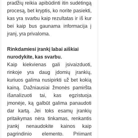
pradžių reikia apibūdinti itin sudėtingą 
procesą, bet kryptis, ko norite pasiekti, 
kas yra svarbu kaip rezultatas ir iš kur 
bei kaip bus gaunama informacija į 
įranį, yra privaloma. 
Rinkdamiesi įrankį labai aiškiai 
nurodykite, kas svarbu.
Kaip kiekvienas gali įsivaizduoti, 
rinkoje yra daug įdomių įrankių, 
kuriuos galima nusipirkti už bet kokią 
kainą. Dažniausiai žmonės pamiršta 
išanalizuoti tai, kas egzistuoja 
įmonėje, ką galbūt galima panaudoti 
dar kartą. Jei toks esamų įrankių 
pritaikymas nėra tinkamas, renkantis 
įrankį nenaudokite kainos kaip 
pagrindinio elemento. Priimant 