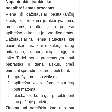
Nepasirinkite įrankio, kol 
neapibrėžiamas procesas.
Viena iš dažniausiai pasitaikančių 
klaidų, kai renkami įrankiai įvairiems 
procesams, nebūna jokio proceso 
apibrėžto, o įrankis jau yra diegiamas. 
Dažniausiai tai lemia situacijas, kai 
pasirenkami įrankiai reikalauja daug 
pritaikymų, kainuojančių pinigų ir 
laiko. Todėl, net jei procesas yra labai 
paprastas ir gana aiškus, prieš 
priimant sprendimus turėtų būti bent:
aprašyti proceso veiksmai.
apibrėžta, kokia informacija turėtų 
būti matoma.
ataskaitos, kurių gali prireikti bent 
jau pačioje pradžioje.
Žinoma, tai nereiškia, kad nuo pat 