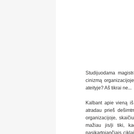
Studijuodama magistra
cinizmą organizacijoj
ateityje? Aš tikrai ne...
Kalbant apie vieną iš
atradau prieš dešimtm
organizacijoje, skaič
mažiau jis/ji tiki, 
pasikartojančiais cikla