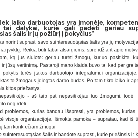
kiek laiko darbuotojas yra įmonėje, kompetencij
tai dalykai, kurie gali padėti geriau sup
as šalis ir jų požiūrį į pokyčius"
 norint suprasti savo suinteresuotąsias šalis yra jų motyvacija 
ai įvyktų. Reikia būti labai atsargiems, sprendžiant apie motyvu
m, ką jūs siūlote: geriau turėti žmogų, kuriuo pasitikite, kur
 ir jūsų vertinimą. Pastaroji mano klaida buvo ta, kad per greita
kytis turės įtakos darbuotojo integralumui organizacijoje,
uktas to žmogaus įdiegtas darbo būdas. Po tam tikro laiko ir a
a kitos priežastys:
pasitikėjo - aš taip pat nepasitikėjau tuo žmogumi, todėl
ito negirdėti
problemos, kurias bandau išspręsti, yra problemos, kurias m
izė visoje organizacijoje. Išmokta pamoka – supratau, kad iš ti
tų tam konkrečiam žmogui
suinteresuotąsias šalis ir bandote suprasti, kurie priešinsis ir k