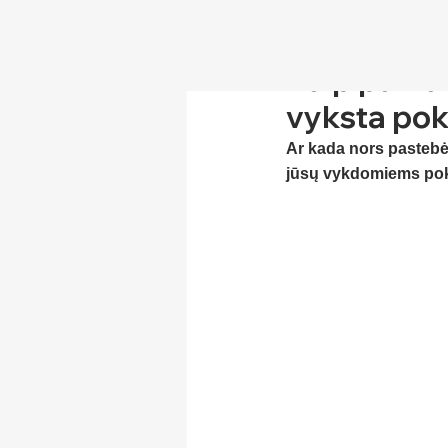
Kaip pamaty
vyksta pok
Ar kada nors pastebėj
jūsų vykdomiems pokyč