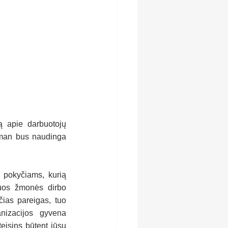
ą apie darbuotojų 
 man bus naudinga 
 pokyčiams, kurią 
uos žmonės dirbo 
ias pareigas, tuo 
nizacijos gyvena 
eisins būtent jūsų 