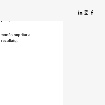
, kai
monės nepritaria 
rezultatų.