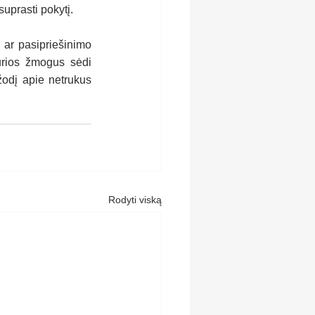
uprasti pokytį.
ar pasipriešinimo 
urios žmogus sėdi 
žodį apie netrukus 
Rodyti viską