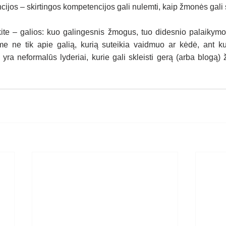
ijos – skirtingos kompetencijos gali nulemti, kaip žmonės gali s
kite – galios: kuo galingesnis žmogus, tuo didesnio palaikymo 
ame ne tik apie galią, kurią suteikia vaidmuo ar kėdė, ant k
 yra neformalūs lyderiai, kurie gali skleisti gerą (arba blogą) 