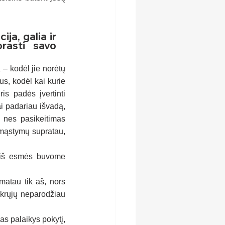
a, galia ir 
rasti savo 
– kodėl jie norėtų 
s, kodėl kai kurie 
is padės įvertinti 
i padariau išvadą, 
 nes pasikeitimas 
pmąstymų supratau, 
 iš esmės buvome 
atau tik aš, nors 
krųjų neparodžiau 
as palaikys pokytį, 