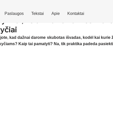
Paslaugos
Tekstai
Apie
Kontaktai
ti tai, ko akivaizdžiai nesimato
yčiai
ote, kad dažnai darome skubotas išvadas, kodėl kai kurie ž
iams? Kaip tai pamatyti? Na, tik praktika padeda pasiekti 