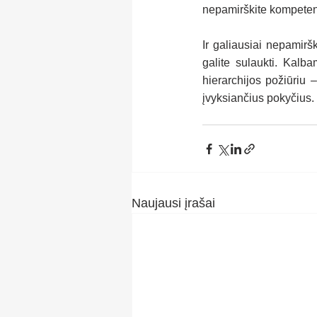
nepamirškite kompetenc
Ir galiausiai nepamirš
galite sulaukti. Kalb
hierarchijos požiūriu –
įvyksiančius pokyčius.
Naujausi įrašai