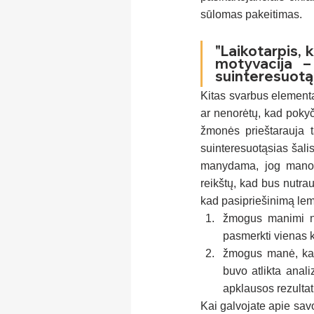
sūlomas pakeitimas.
"Laikotarpis, 
motyvacija – 
suinteresuotąsi
Kitas svarbus elementas
ar nenorėtų, kad pokyči
žmonės prieštarauja ta
suinteresuotąsias šalis
manydama, jog mano po
reikštų, kad bus nutra
kad pasipriešinimą lemi
žmogus manimi ne
pasmerkti vienas k
žmogus manė, kad 
buvo atlikta anal
apklausos rezulta
Kai galvojate apie savo 