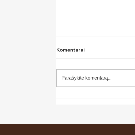
Komentarai
Parašykite komentarą...
Komforto zona – ko tikėtis