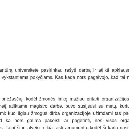
ntūrą universitete pasirinkau rašyti darbą ir atlikti apklaus
e vykstantiems pokyčiams. Kas kada nors pagalvojo, kad tai
 priežasčių, kodėl žmonės linkę mažiau pritarti organizacijos
etį atliktame magistro darbe, buvo susijsusi su metų, kuri
iumi: kuo ilgiau žmogus dirba organizacijoje užimdami tas pač
kad ką nors galima pakeisti ar pagerinti, nes visos orga
is. Taigi šiuo atveju reikia rasti argumentų, kodėl šį kartą pasit