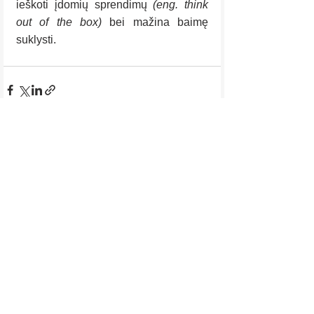
ieškoti įdomių sprendimų 
(eng. think 
out of the box) 
bei mažina baimę 
suklysti.
Rodyti viską
Naujausi įrašai