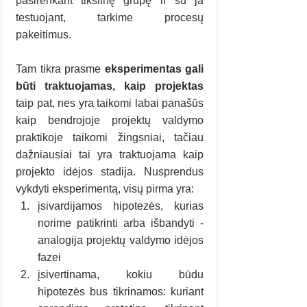
pasirenkant tikslinę grupę ir su ja 
testuojant, tarkime procesų 
pakeitimus.
Tam tikra prasme 
eksperimentas gali 
būti traktuojamas, kaip projektas
taip pat, nes yra taikomi labai panašūs 
kaip bendrojoje projektų valdymo 
praktikoje taikomi žingsniai, tačiau 
dažniausiai tai yra traktuojama kaip 
projekto idėjos stadija. Nusprendus 
vykdyti eksperimentą, visų pirma yra:
įsivardijamos hipotezės, kurias 
norime patikrinti arba išbandyti - 
analogija projektų valdymo idėjos 
fazei
įsivertinama, kokiu būdu 
hipotezės bus tikrinamos: kuriant 