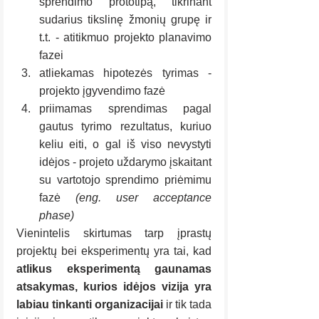
sprendimo prototipą, tikrinant 
sudarius tikslinę žmonių grupę ir 
t.t. - atitikmuo projekto planavimo 
fazei
atliekamas hipotezės tyrimas - 
projekto įgyvendimo fazė
priimamas sprendimas pagal 
gautus tyrimo rezultatus, kuriuo 
keliu eiti, o gal iš viso nevystyti 
idėjos - projeto uždarymo įskaitant 
su vartotojo sprendimo priėmimu 
fazė 
(eng. user acceptance 
phase)
Vienintelis skirtumas tarp įprastų 
projektų bei eksperimentų yra tai, kad 
atlikus eksperimentą gaunamas 
atsakymas, kurios idėjos vizija yra 
labiau tinkanti organizacijai 
ir tik tada 