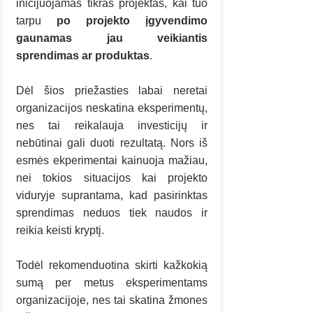
inicijuojamas tikras projektas, kai tuo 
tarpu 
po projekto įgyvendimo 
gaunamas jau veikiantis 
sprendimas ar produktas
.
Dėl šios priežasties labai neretai 
organizacijos neskatina eksperimentų, 
nes tai reikalauja investicijų ir 
nebūtinai gali duoti rezultatą. Nors iš 
esmės ekperimentai kainuoja mažiau, 
nei tokios situacijos kai projekto 
viduryje suprantama, kad pasirinktas 
sprendimas neduos tiek naudos ir 
reikia keisti kryptį. 
Todėl rekomenduotina skirti kažkokią 
sumą per metus eksperimentams 
organizacijoje, nes tai skatina žmones 