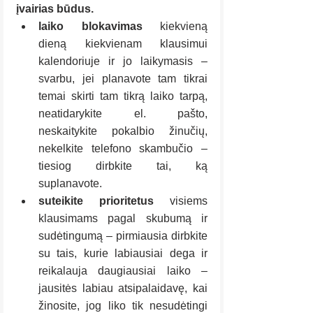
įvairias būdus.
laiko blokavimas 
kiekvieną 
dieną kiekvienam klausimui 
kalendoriuje ir jo laikymasis – 
svarbu, jei planavote tam tikrai 
temai skirti tam tikrą laiko tarpą, 
neatidarykite el. pašto, 
neskaitykite pokalbio žinučių, 
nekelkite telefono skambučio – 
tiesiog dirbkite tai, ką 
suplanavote.
suteikite prioritetus 
visiems 
klausimams pagal skubumą ir 
sudėtingumą – pirmiausia dirbkite 
su tais, kurie labiausiai dega ir 
reikalauja daugiausiai laiko – 
jausitės labiau atsipalaidavę, kai 
žinosite, jog liko tik nesudėtingi 