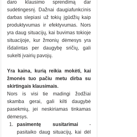
daro klausimo sprendimą dar 
sudėtingesnį. Dažnai daugiafunkcinis 
darbas slepiasi už tokių įgūdžių kaip 
produktyvumas ir efektyvumas. Nors 
yra daug situacijų, kai buvimas tokioje 
situacijoje, kur žmonių dėmesys yra 
išdalintas per daugybę sričių, gali 
sukelti įvairių pavojų.
Yra kaina, kurią reikia mokėti, kai 
žmonės tuo pačiu metu dirba su 
skirtingais klausimais.
Nors is visi tie madingi žodžiai 
skamba gerai, gali kilti daugybė 
pasekmių, jei neskiriamas tinkamas 
dėmesys.
pasimentę susitarimai 
- 
pasitaiko daug situacijų, kai dėl 