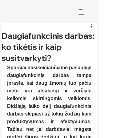
Daugiafunkcinis darbas:
ko tikėtis ir kaip
susitvarkyti?
Sparčiai besikeičiančiame pasaulyje 
daugiafunkcinis darbas tampa 
įprasta, kai daug žmonių tuo pačiu 
metu yra atsakingi ir verčiasi 
keliomis skirtingomis veiklomis. 
Didžiąją laiko dalį daugiafunkcinis 
darbas slepiasi už tokių žodžių kaip 
produktyvumas ir efektyvumas. 
Tačiau net jei darbdaviai mėgsta 
girdėti šiuos žodžius, o kai kurie 