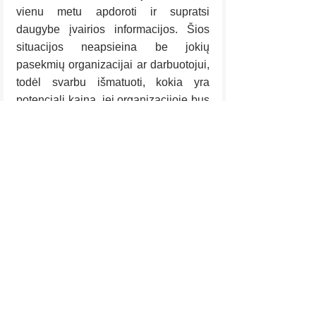
vienu metu apdoroti ir supratsi 
daugybe įvairios informacijos. Šios 
situacijos neapsieina be jokių 
pasekmių organizacijai ar darbuotojui, 
todėl svarbu išmatuoti, kokia yra 
potenciali kaina, jei organizacijoje bus 
vienas konkretus asmuo, valdantis 
kelis klausimus. O darbuotojui imtis 
reikiamų priemonių, kurios padėtų 
susitvarkyti su greitai praeinančia 
aplinka.
Rodyti viską
Naujausi įrašai