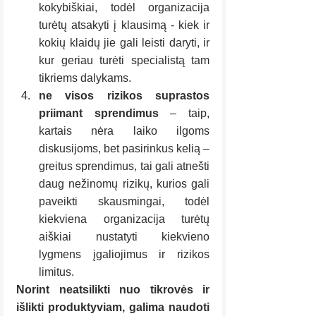
kokybiškiai, todėl organizacija 
turėtų atsakyti į klausimą - kiek ir 
kokių klaidų jie gali leisti daryti, ir 
kur geriau turėti specialistą tam 
tikriems dalykams.
ne visos rizikos suprastos 
priimant sprendimus
 – taip, 
kartais nėra laiko ilgoms 
diskusijoms, bet pasirinkus kelią – 
greitus sprendimus, tai gali atnešti 
daug nežinomų rizikų, kurios gali 
paveikti skausmingai, todėl 
kiekviena organizacija turėtų 
aiškiai nustatyti kiekvieno 
lygmens įgaliojimus ir rizikos 
limitus.
Norint neatsilikti nuo tikrovės ir 
išlikti produktyviam, galima naudoti 