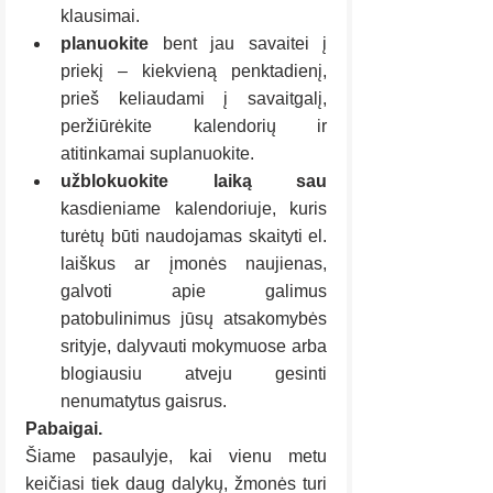
klausimai.
planuokite 
bent jau savaitei į 
priekį – kiekvieną penktadienį, 
prieš keliaudami į savaitgalį, 
peržiūrėkite kalendorių ir 
atitinkamai suplanuokite. 
užblokuokite laiką sau
kasdieniame kalendoriuje, kuris 
turėtų būti naudojamas skaityti el. 
laiškus ar įmonės naujienas, 
galvoti apie galimus 
patobulinimus jūsų atsakomybės 
srityje, dalyvauti mokymuose arba 
blogiausiu atveju gesinti 
nenumatytus gaisrus.
Pabaigai.
Šiame pasaulyje, kai vienu metu 
keičiasi tiek daug dalykų, žmonės turi 