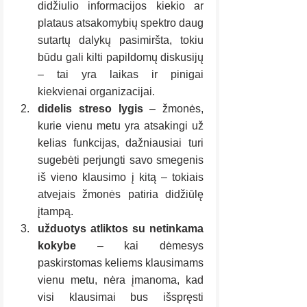
didžiulio informacijos kiekio ar 
plataus atsakomybių spektro daug 
sutartų dalykų pasimiršta, tokiu 
būdu gali kilti papildomų diskusijų 
– tai yra laikas ir pinigai 
kiekvienai organizacijai.
didelis streso lygis
 – žmonės, 
kurie vienu metu yra atsakingi už 
kelias funkcijas, dažniausiai turi 
sugebėti perjungti savo smegenis 
iš vieno klausimo į kitą – tokiais 
atvejais žmonės patiria didžiūlę 
įtampą.
užduotys atliktos su netinkama 
kokybe 
– kai dėmesys 
paskirstomas keliems klausimams 
vienu metu, nėra įmanoma, kad 
visi klausimai bus išspręsti 