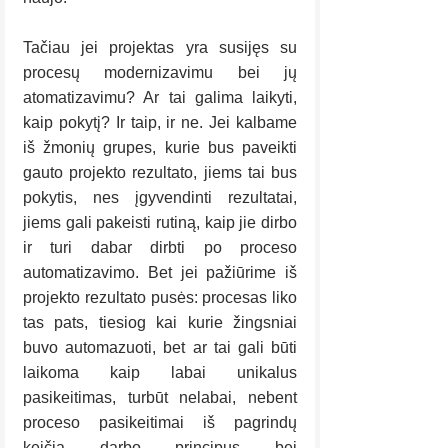
Tačiau jei projektas yra susijęs su 
procesų modernizavimu bei jų 
atomatizavimu? Ar tai galima laikyti, 
kaip pokytį? Ir taip, ir ne. Jei kalbame 
iš žmonių grupes, kurie bus paveikti 
gauto projekto rezultato, jiems tai bus 
pokytis, nes įgyvendinti rezultatai, 
jiems gali pakeisti rutiną, kaip jie dirbo 
ir turi dabar dirbti po proceso 
automatizavimo. Bet jei pažiūrime iš 
projekto rezultato pusės: procesas liko 
tas pats, tiesiog kai kurie žingsniai 
buvo automazuoti, bet ar tai gali būti 
laikoma kaip labai unikalus 
pasikeitimas, turbūt nelabai, nebent 
proceso pasikeitimai iš pagrindų 
keičia darbo principus bei 