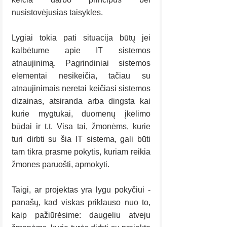
nusistovėjusias taisykles.
Lygiai tokia pati situacija būtų jei 
kalbėtume apie IT sistemos 
atnaujinimą. Pagrindiniai sistemos 
elementai nesikeičia, tačiau su 
atnaujinimais neretai keičiasi sistemos 
dizainas, atsiranda arba dingsta kai 
kurie mygtukai, duomenų įkėlimo 
būdai ir t.t. Visa tai, žmonėms, kurie 
turi dirbti su šia IT sistema, gali būti 
tam tikra prasme pokytis, kuriam reikia 
žmones paruošti, apmokyti.
Taigi, ar projektas yra lygu pokyčiui - 
panašų, kad viskas priklauso nuo to, 
kaip pažiūrėsime: daugeliu atveju 