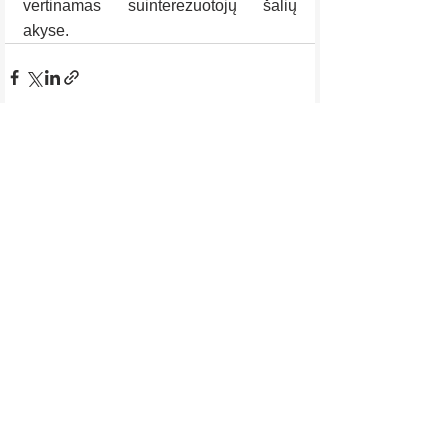
vertinamas suinterezuotojų šalių 
akyse.
Rodyti viską
Naujausi įrašai