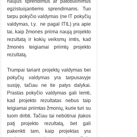
naujus sprendimus ar patobulinimus 
egzistuojantiems sprendimams. Tuo 
tarpu pokyčio valdymas (ne IT pokyčių 
valdymas, t.y.  ne pagal ITIL) yra apie 
tai, kaip žmonės priima naują projekto 
rezultatą ir kokių veiksmų imtis, kad 
žmonės teigiamai priimtų projekto 
rezultatą.
Trumpai tariant projektų valdymas bei 
pokyčių valdymas yra tarpusavyje 
susiję, tačiau ne tie patys dalykai. 
Prastas pokyčio valdymas gali lemti, 
kad projekto rezultatas nebus taip 
teigiamai priimtas žmonių, kurie turi su 
tuom dirbti. Tačiau tai nebūtinai įtakos 
patį projekto rezultatą, bet gali 
pakenkti tam, kaip projektas yra 