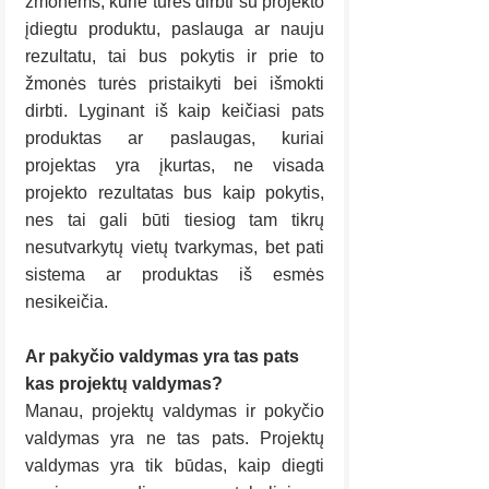
žmonėms, kurie turės dirbti su projekto 
įdiegtu produktu, paslauga ar nauju 
rezultatu, tai bus pokytis ir prie to 
žmonės turės pristaikyti bei išmokti 
dirbti. Lyginant iš kaip keičiasi pats 
produktas ar paslaugas, kuriai 
projektas yra įkurtas, ne visada 
projekto rezultatas bus kaip pokytis, 
nes tai gali būti tiesiog tam tikrų 
nesutvarkytų vietų tvarkymas, bet pati 
sistema ar produktas iš esmės 
nesikeičia.
Ar pakyčio valdymas yra tas pats 
kas projektų valdymas?
Manau, projektų valdymas ir pokyčio 
valdymas yra ne tas pats. Projektų 
valdymas yra tik būdas, kaip diegti 